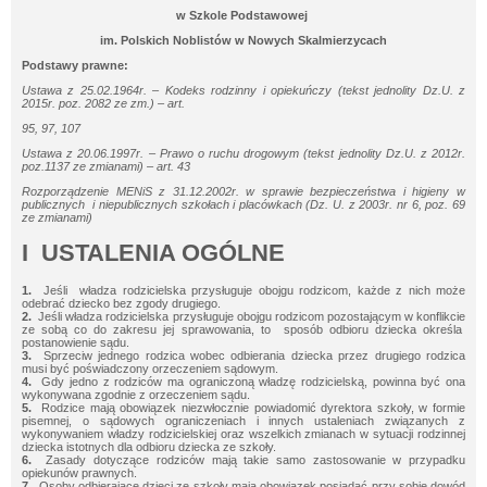
w Szkole Podstawowej
im. Polskich Noblistów w Nowych Skalmierzycach
Podstawy prawne:
Ustawa z 25.02.1964r. – Kodeks rodzinny i opiekuńczy (tekst jednolity Dz.U. z
2015r. poz. 2082 ze zm.) – art.
95, 97, 107
Ustawa z 20.06.1997r. – Prawo o ruchu drogowym (tekst jednolity Dz.U. z 2012r.
poz.1137 ze zmianami) – art. 43
Rozporządzenie MENiS z 31.12.2002r. w sprawie bezpieczeństwa i higieny w
publicznych i niepublicznych szkołach i placówkach (Dz. U. z 2003r. nr 6, poz. 69
ze zmianami)
I USTALENIA OGÓLNE
1.
Jeśli władza rodzicielska przysługuje obojgu rodzicom, każde z nich może
odebrać dziecko bez zgody drugiego.
2.
Jeśli władza rodzicielska przysługuje obojgu rodzicom pozostającym w konflikcie
ze sobą co do zakresu jej sprawowania, to sposób odbioru dziecka określa
postanowienie sądu.
3.
Sprzeciw jednego rodzica wobec odbierania dziecka przez drugiego rodzica
musi być poświadczony orzeczeniem sądowym.
4.
Gdy jedno z rodziców ma ograniczoną władzę rodzicielską, powinna być ona
wykonywana zgodnie z orzeczeniem sądu.
5.
Rodzice mają obowiązek niezwłocznie powiadomić dyrektora szkoły, w formie
pisemnej, o sądowych ograniczeniach i innych ustaleniach związanych z
wykonywaniem władzy rodzicielskiej oraz wszelkich zmianach w sytuacji rodzinnej
dziecka istotnych dla odbioru dziecka ze szkoły.
6.
Zasady dotyczące rodziców mają takie samo zastosowanie w przypadku
opiekunów prawnych.
7.
Osoby odbierające dzieci ze szkoły mają obowiązek posiadać przy sobie dowód