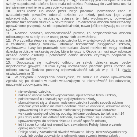
szkoły na podstawie telefonu lub e-maila od rodzica. Podstawą do zwolnienia ucznia
jest pisemne zwolnienie w zeszycie korespondencji.
10.
Jeżeli rodzic lub osoba przez niego pisemnie upoważniona chce, z
uzasadnionych powodów, odebrać dziecko ze szkoły podczas jego zajęć
edukacyjnych, robi to osobiście, zgłasza ten fakt wychowawcy, potwierdza
pisemnie fakt odbioru dziecka w sekretariacie. Po odebraniu dziecka rodzice/osoby
upoważnione przejmują za nie odpowiedzialność, nawet jeśli przebywają na terenie
szkoły.
11.
Rodzice ponoszą odpowiedzialność prawną za bezpieczeństwo dziecka
odbieranego ze szkoły przez osobę przez nich upoważnioną.
12.
W przypadku złego samopoczucia dziecka lub w wyjątkowych okolicznościach
o zaistniałej sytuacji rodziców informuje telefonicznie pielęgniarka szkolna,
wychowawca klasy lub pracownik sekretariatu. Jeżeli rodzice nie mogą odebrać
dziecka osobiście wskazują osobę, która to uczyni. Osoba ta musi przy odbiorze
okazać dowód osobisty i potwierdzić odbiór dziecka czytelnym podpisem w
sekretariacie szkoły.
13.
Dopuszcza się możliwość odbioru ze szkoły dziecka przez osoby
niepełnoletnie (powyżej 10 roku życia) upoważnione pisemnie przez rodzica do
odbioru ucznia. Rodzice ponoszą odpowiedzialność tak jak w p. II. 11. (
wzór
oświadczenia nr 3)
14.
W przypadku podejrzenia nauczyciela, że rodzic lub osoba upoważniona
zgłosiła się po dziecko w stanie wskazującym na nietrzeźwość lub odurzenie,
nauczyciel zobowiązany jest:
nie wydawać dziecka,
nakazać osobie nietrzeźwej/odurzonej opuszczenie terenu szkoły,
poinformować o zaistniałej sytuacji dyrektora szkoły,
skontaktować się z drugim rodzicem dziecka i ustalić sposób odbioru
dziecka: jeżeli rodzic nie może odebrać dziecka osobiście, wskazuje osobę
upoważnioną lub w rozmowie telefonicznej jednorazowo i doraźnie
wskazuje osobę pełnoletnią, podając jej dane osobowe, tak jak w p.II.14
jeśli drugi rodzic nie odbiera telefonu, skontaktować się z osobami
upoważnionymi do odbioru dziecka i ustalić sposób odbioru,
jeśli żaden kontakt jest niemożliwy, zawiadomić Policję, która przejmie
opiekę nad dzieckiem
Policję należy zawiadomić również wówczas, kiedy nietrzeźwy/odurzony
rodzic lub osoba upoważniona odmawia opuszczenia terenu szkoły ,