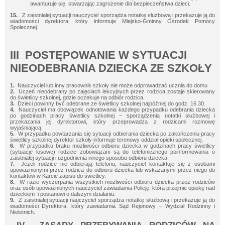
awanturuje się, stwarzając zagrożenie dla bezpieczeństwa dzieci.
15.
Z zaistniałej sytuacji nauczyciel sporządza notatkę służbową i przekazuje ją do
wiadomości dyrektora, który informuje Miejsko-Gminny Ośrodek Pomocy
Społecznej.
III POSTĘPOWANIE W SYTUACJI
NIEODEBRANIA DZIECKA ZE SZKOŁY
1.
Nauczyciel lub inny pracownik szkoły nie może odprowadzać ucznia do domu
2.
Uczeń nieodebrany po zajęciach lekcyjnych przez rodzica zostaje skierowany
do świetlicy szkolnej, gdzie oczekuje na odbiór rodzica.
3.
Dzieci powinny być odebrane ze świetlicy szkolnej najpóźniej do godz. 16.30.
4.
Nauczyciel ma obowiązek odnotowania każdego przypadku odebrania dziecka
po godzinach pracy świetlicy szkolnej – sporządzenia notatki służbowej i
przekazania jej dyrektorowi, który przeprowadza z rodzicami rozmowę
wyjaśniającą.
5.
W przypadku powtarzania się sytuacji odbierania dziecka po zakończeniu pracy
świetlicy szkolnej dyrektor szkoły informuje terenowy oddział opieki społecznej.
6.
W przypadku braku możliwości odbioru dziecka w godzinach pracy świetlicy
(sytuacje losowe) rodzice zobowiązani są do telefonicznego poinformowania o
zaistniałej sytuacji i uzgodnienia innego sposobu odbioru dziecka.
7.
Jeżeli rodzice nie odbierają telefonu, nauczyciel kontaktuje się z osobami
upoważnionymi przez rodzica do odbioru dziecka lub wskazanymi przez niego do
kontaktów w Karcie zapisu do świetlicy.
8.
W razie wyczerpania wszystkich możliwości odbioru dziecka przez rodziców
oraz osób upoważnionych nauczyciel zawiadamia Policję, która przejmie opiekę nad
dzieckiem i postanowi o dalszym działaniu.
9.
Z zaistniałej sytuacji nauczyciel sporządza notatkę służbową i przekazuje ją do
wiadomości Dyrektora, który zawiadamia Sąd Rejonowy – Wydział Rodzinny i
Nieletnich.