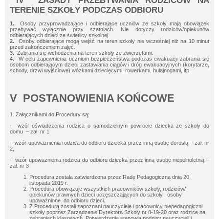
IV ZASADY PRZEBYWANIA RODZICÓW NA
TERENIE SZKOŁY PODCZAS ODBIORU
1.
Osoby przyprowadzające i odbierające uczniów ze szkoły mają obowiązek
przebywać wyłącznie przy szatniach. Nie dotyczy rodziców/opiekunów
odbierających dzieci ze świetlicy szkolnej.
2.
Osoby odbierające mogą wejść na teren szkoły nie wcześniej niż na 10 minut
przed zakończeniem zajęć.
3.
Zabrania się wchodzenia na teren szkoły ze zwierzętami.
4.
W celu zapewnienia uczniom bezpieczeństwa podczas ewakuacji zabrania się
osobom odbierającym dzieci zastawiania ciągów i dróg ewakuacyjnych (korytarze,
schody, drzwi wyjściowe) wózkami dziecięcymi, rowerkami, hulajnogami, itp.
V POSTANOWIENIA KOŃCOWE
1. Załącznikami do Procedury są:
- wzór oświadczenia rodzica o samodzielnym powrocie dziecka ze szkoły do
domu – zał. nr 1
- wzór upoważnienia rodzica do odbioru dziecka przez inną osobę dorosłą – zał. nr
2,
- wzór upoważnienia rodzica do odbioru dziecka przez inną osobę niepełnoletnią –
zał. nr 3
Procedura została zatwierdzona przez Radę Pedagogiczną dnia 20
listopada 2019 r.
Procedura obowiązuje wszystkich pracowników szkoły, rodziców/
opiekunów prawnych dzieci uczęszczających do szkoły , osoby
upoważnione do odbioru dzieci.
Z Procedurą zostali zapoznani nauczyciele i pracownicy niepedagogiczni
szkoły poprzez Zarządzenie Dyrektora Szkoły nr 8-19-20 oraz rodzice na
zebraniach klasowych. Potwierdzenia stanowią podpisy nauczycieli i