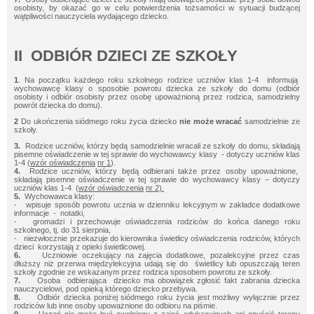
osobisty, by okazać go w celu potwierdzenia tożsamości w sytuacji budzącej
wątpliwości nauczyciela wydającego dziecko.
II ODBIÓR DZIECI ZE SZKOŁY
1
. Na początku każdego roku szkolnego rodzice uczniów klas 1-4 informują
wychowawcę klasy o sposobie powrotu dziecka ze szkoły do domu (odbiór
osobisty i odbiór osobisty przez osobę upoważnioną przez rodzica, samodzielny
powrót dziecka do domu).
2
Do ukończenia siódmego roku życia dziecko
nie może wracać
samodzielnie ze
szkoły.
3.
Rodzice uczniów, którzy będą samodzielnie wracali ze szkoły do domu, składają
pisemne oświadczenie w tej sprawie do wychowawcy klasy - dotyczy uczniów klas
1-4 (
wzór oświadczenia
nr 1
).
4.
Rodzice uczniów, którzy będą odbierani także przez osoby upoważnione,
składają pisemne oświadczenie w tej sprawie do wychowawcy klasy – dotyczy
uczniów klas 1-4 (
wzór oświadczenia
nr 2).
5.
Wychowawca klasy:
- wpisuje sposób powrotu ucznia w dzienniku lekcyjnym w zakładce dodatkowe
informacje - notatki,
- gromadzi i przechowuje oświadczenia rodziców do końca danego roku
szkolnego, tj. do 31 sierpnia,
- niezwłocznie przekazuje do kierownika świetlicy oświadczenia rodziców, których
dzieci korzystają z opieki świetlicowej.
6.
Uczniowie oczekujący na zajęcia dodatkowe, pozalekcyjne przez czas
dłuższy niż przerwa międzylekcyjna udają się do świetlicy lub opuszczają teren
szkoły zgodnie ze wskazanym przez rodzica sposobem powrotu ze szkoły.
7.
Osoba odbierająca dziecko ma obowiązek zgłosić fakt zabrania dziecka
nauczycielowi, pod opieką którego dziecko przebywa.
8.
Odbiór dziecka poniżej siódmego roku życia jest możliwy wyłącznie przez
rodziców lub inne osoby upoważnione do odbioru na piśmie.
9.
Uczeń nie może być zwolniony z zajęć edukacyjnych ani opuścić terenu