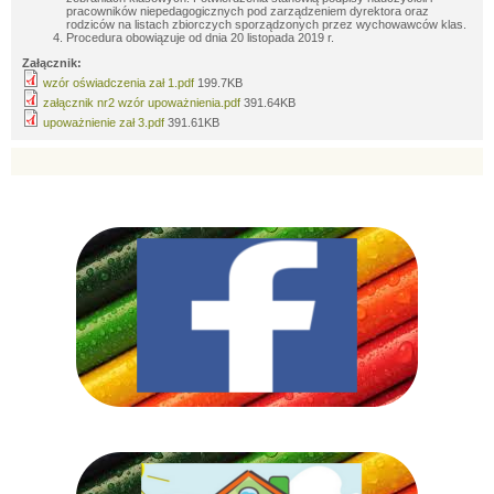
pracowników niepedagogicznych pod zarządzeniem dyrektora oraz
rodziców na listach zbiorczych sporządzonych przez wychowawców klas.
Procedura obowiązuje od dnia 20 listopada 2019 r.
Załącznik:
wzór oświadczenia zał 1.pdf
199.7KB
załącznik nr2 wzór upoważnienia.pdf
391.64KB
upoważnienie zał 3.pdf
391.61KB