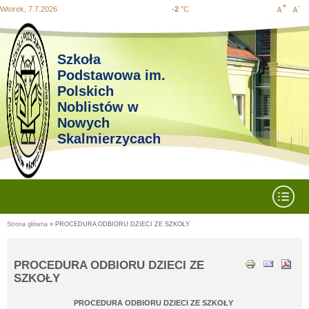
Wtorek, 7.7.2026
-2
°C
Increase
Decr
Przejdź
Przejdź do
Przejdź
Przejdź
Przejdź
do
wyszukiwania
do menu
do
do
font size
font 
mapy
głównego
treści
stopki
strony
Szkoła
Podstawowa im.
Polskich
Noblistów w
Nowych
Skalmierzycach
Rozwiń menu
Strona główna
» PROCEDURA ODBIORU DZIECI ZE SZKOŁY
Jesteś tutaj
PROCEDURA ODBIORU DZIECI ZE
SZKOŁY
PROCEDURA ODBIORU DZIECI ZE SZKOŁY