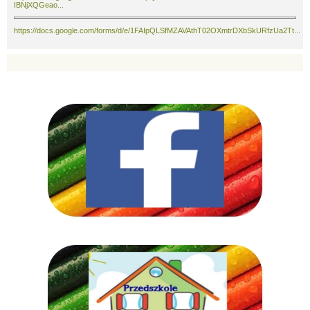
IBNjXQGeao...
https://docs.google.com/forms/d/e/1FAIpQLSfMZAVAthT02OXmtrDXbSkURfzUa2Tt...