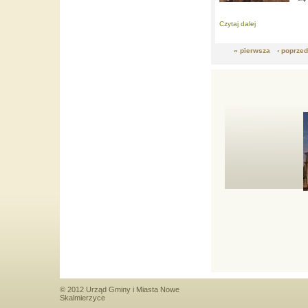
Czytaj dalej
about:
Zaprasza
« pierwsza
‹ poprze
Strony
© 2012 Urząd Gminy i Miasta Nowe
Skalmierzyce