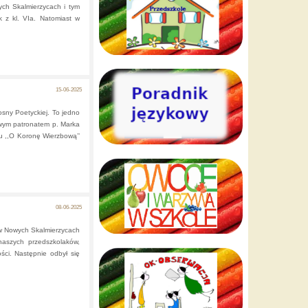
ych Skalmierzycach i tym
k z kl. VIa. Natomiast w
15-06-2025
osny Poetyckiej. To jedno
owym patronatem p. Marka
u ,,O Koronę Wierzbową’’
08-06-2025
 w Nowych Skalmierzycach
naszych przedszkolaków,
ci. Następnie odbył się