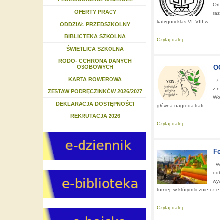
Ort
OFERTY PRACY
raz
kategorii klas VII-VIII w ...
ODDZIAŁ PRZEDSZKOLNY
BIBLIOTEKA SZKOLNA
Czytaj dalej
about:
Mistrzowi
ŚWIETLICA SZKOLNA
RODO- OCHRONA DANYCH
OSOBOWYCH
O
KARTA ROWEROWA
7 c
z n
ZESTAW PODRĘCZINKÓW 2026/2027
Woź
DEKLARACJA DOSTĘPNOŚCI
główna nagroda trafi...
REKRUTACJA 2026
Czytaj dalej
about:
OGROMN
Fe
W c
od
wy
turniej, w którym licznie i z e.
Czytaj dalej
about:
Festyn r