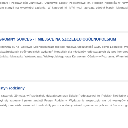
ografii i Poprawności Językowej. Uczniowie Szkoły Podstawowej im. Polskich Noblistów w Now
em stanęli na wysokości zadania. W kategorii kl. IV-VI tytuł laureata zdobył Marcin Matusza
e Ortografii i Poprawności Językowej
GROMNY SUKCES - I MIEJSCE NA SZCZEBLU OGÓLNOPOLSKIM
zerwca br. na Ostrowie Lednickim miała miejsce finałowa uroczystość XXIX edycji Lednickiej Wi
ajważniejszych ogólnopolskich wydarzeń literackich dla młodzieży, odbywających się pod honor
niaka- Marszałka Województwa Wielkopolskiego oraz Kuratorium Oświaty w Poznaniu. W turniej
Y SUKCES - I MIEJSCE NA SZCZEBLU OGÓLNOPOLSKIM
styn rodzinny
zwartek, 29 maja, w Przedszkolu działającym przy Szkole Podstawowej im. Polskich Noblistów
był się radosny i pełen atrakcji Festyn Rodzinny. Wydarzenie rozpoczęło się od występów 
wołały one wiele wzruszeń i wzbudziły poczucie dumy wśród zgromadzonych rodziców oraz goś
..
odzinny