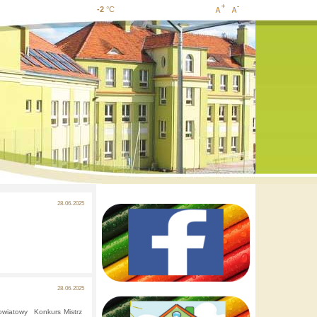
-2
°C
Increase
Decrease
font size
font size
28-06-2025
28-06-2025
owiatowy Konkurs Mistrz