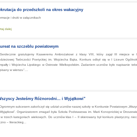
krutacja do przedszkoli na okres wakacyjny
ormacje i druki w załącznikach
taj dalej
about:
Rekrutacja do przedszkoli na okres wakacyjny
ureat na szczeblu powiatowym
rdecznie gratulujemy Ksaweremu Ambrożakowi z klasy VIII, który zajął III miejsce w 
odzieżowej Twórczości Poetyckiej im. Wojciecha Bąka. Konkurs odbył się w I Liceum Ogólnok
pałły i Wojciecha Lipskiego w Ostrowie Wielkopolskim. Zadaniem uczniów było napisanie tek
sany w wierszu’’....
na szczeblu powiatowym
szyscy Jesteśmy Różnorodni... i Wyjątkowi”
romnym sukcesem zakończył się udział uczniów naszej szkoły w Konkursie Powiatowym „Wszy
i Wyjątkowi”. Organizatorem zmagań była Szkoła Podstawowa im. Marii Konopnickiej w Droszewie
 w trzech kategoriach wiekowych. Do uczniów klas I – II skierowany był konkurs plastyczny, nieco 
no – literackieg...
Jesteśmy Różnorodni... i Wyjątkowi”