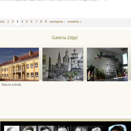
my do udziału w Rodzinnym Konkursie Fotograficznym
dnia
1
2
3
4
5
6
7
8
9
następna ›
ostatnia »
Galeria Zdjęć
Nasza szkoła