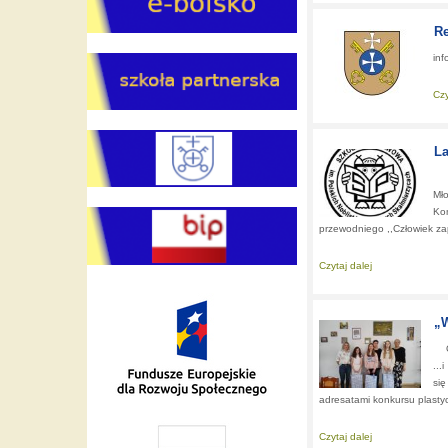
Re
inf
Czy
La
Se
Mł
Kom
przewodniego ,,Człowiek zapi
Czytaj dalej
about:
Laureat 
„W
Og
...
się
adresatami konkursu plastycz
Czytaj dalej
about:
„Wszyscy 