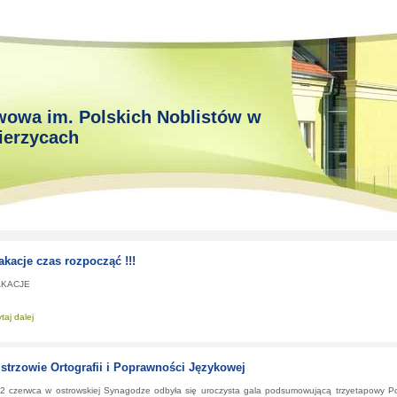
wowa im. Polskich Noblistów w
ierzycach
kacje czas rozpocząć !!!
KACJE
taj dalej
about:
Wakacje czas rozpocząć !!!
strzowie Ortografii i Poprawności Językowej
 czerwca w ostrowskiej Synagodze odbyła się uroczysta gala podsumowującą trzyetapowy P