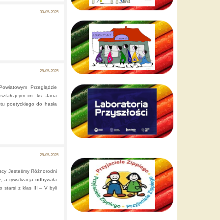
30-05-2025
28-05-2025
Powiatowym Przeglądzie
ształcącym im. ks. Jana
stu poetyckiego do hasła
28-05-2025
scy Jesteśmy Różnorodni
, a rywalizacja odbywała
starsi z klas III – V byli