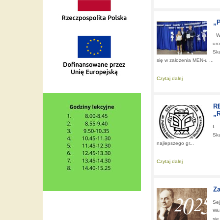
„P
W 
ur
Ska
się w założenia MEN-u ...
Czytaj dalej
about:
„Pomóc ch
R
„
I.
Ska
najlepszego gr...
Czytaj dalej
about:
REGULAM
Za
Sej
Wła
się