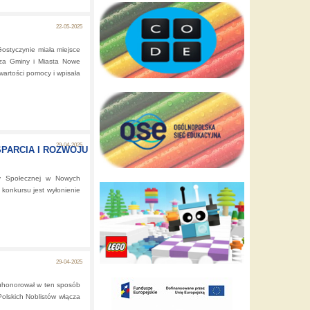
22-05-2025
styczynie miała miejsce
rza Gminy i Miasta Nowe
wartości pomocy i wpisała
29-04-2025
PARCIA I ROZWOJU
y Społecznej w Nowych
konkursu jest wyłonienie
 Nowych Skalmierzycach
29-04-2025
 uhonorował w ten sposób
olskich Noblistów włącza