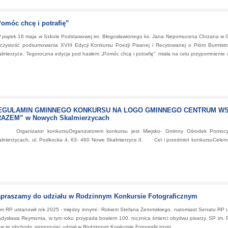
omóc chcę i potrafię”
piątek 16 maja w Szkole Podstawowej im. Błogosławionego ks. Jana Nepomucena Chrzana w Go
oczystość podsumowania XVIII Edycji Konkursu Poezji Pisanej i Recytowanej o Pióro Burmist
lmierzyce. Tegoroczna edycja pod hasłem „Pomóc chcę i potrafię” miała na celu przypomnienie 
cę i potrafię”
EGULAMIN GMINNEGO KONKURSU NA LOGO GMINNEGO CENTRUM WS
RAZEM” w Nowych Skalmierzycach
 Organizator konkursuOrganizatorem konkursu jest Miejsko- Gminny Ośrodek Pomoc
lmierzycach, ul. Podkocka 4, 63- 460 Nowe Skalmierzyce.II. Cel i przedmiot konkursuCelem 
IN GMINNEGO KONKURSU NA LOGO GMINNEGO CENTRUM WSPARCIA I ROZWOJU „RAZEM” w
praszamy do udziału w Rodzinnym Konkursie Fotograficznym
m RP ustanowił rok 2025 - między innymi - Rokiem Stefana Żeromskiego, natomiast Senatu RP
dysława Reymonta, w tym roku przypada bowiem 100. rocznica śmierci obydwu pisarzy. SP im. P
 w te obchody, proponując udział w Rodzinnym Konkursie Fotograficznym. ...