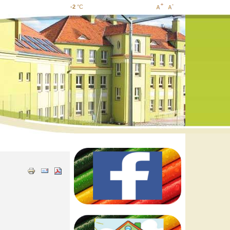
-2
°C
Increase
Decrease
font size
font size