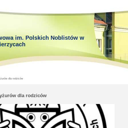
wowa im. Polskich Noblistów w
ierzycach
urów dla rodziców
żurów dla rodziców